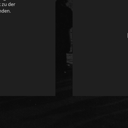
 zu der
nden.